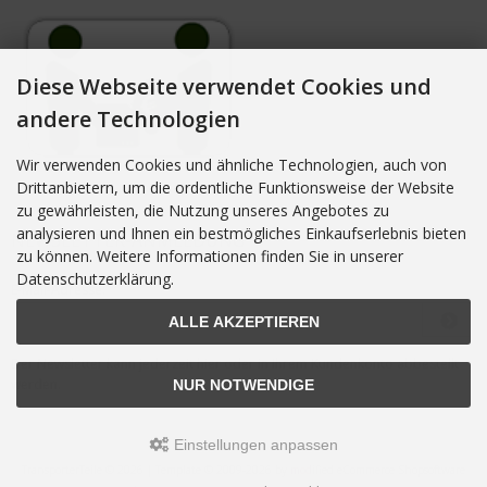
Diese Webseite verwendet Cookies und
andere Technologien
Wir verwenden Cookies und ähnliche Technologien, auch von
Drittanbietern, um die ordentliche Funktionsweise der Website
zu gewährleisten, die Nutzung unseres Angebotes zu
analysieren und Ihnen ein bestmögliches Einkaufserlebnis bieten
NEWSLETTER-ANMELDUNG
zu können. Weitere Informationen finden Sie in unserer
Datenschutzerklärung.
E-Mail-Adresse:
ALLE AKZEPTIEREN
Der Newsletter kann jederzeit hier oder in Ihrem Kundenkonto abbestellt
werden.
NUR NOTWENDIGE
Einstellungen anpassen
TransporterTeile © 2026 | Template © 2009-2026 by
mod
ified eCommerce Shopsoftware