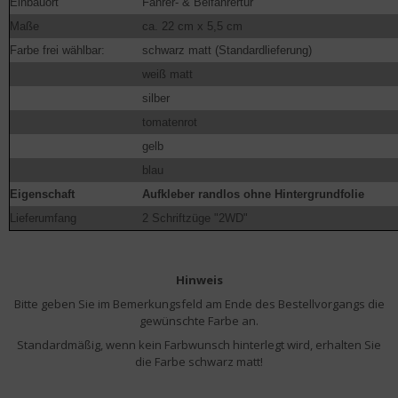
Einbauort
Fahrer- & Beifahrertür
Maße
ca. 22 cm x 5,5 cm
Farbe frei wählbar:
schwarz matt (Standardlieferung)
weiß matt
silber
tomatenrot
gelb
blau
Eigenschaft
Aufkleber randlos ohne Hintergrundfolie
Lieferumfang
2 Schriftzüge "2WD"
Hinweis
Bitte geben Sie im Bemerkungsfeld am Ende des Bestellvorgangs die
gewünschte Farbe an.
Standardmäßig, wenn kein Farbwunsch hinterlegt wird, erhalten Sie
die Farbe schwarz matt!