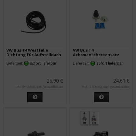
VW Bus T4 Westfalia
VW Bus T4
Dichtung für Aufstelldach
Achsmanschettensatz
/ Füllprofil
getriebes. alle Modelle Ø
Lieferzeit:
sofort lieferbar
Lieferzeit:
sofort lieferbar
120 mm
25,90 €
24,61 €
inkl. 19 % MwSt. zzgl.
Versandkosten
inkl. 19 % MwSt. zzgl.
Versandkosten