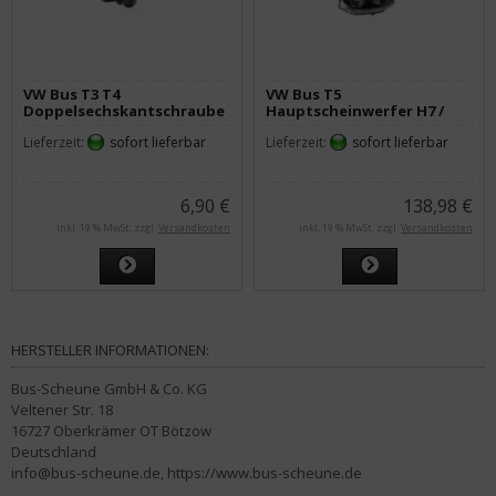
VW Bus T3 T4
VW Bus T5
Doppelsechskantschraube
Hauptscheinwerfer H7 /
M6x22 / M6x14
H15 links ab 11/09
Lieferzeit:
sofort lieferbar
Lieferzeit:
sofort lieferbar
6,90 €
138,98 €
inkl. 19 % MwSt. zzgl.
Versandkosten
inkl. 19 % MwSt. zzgl.
Versandkosten
HERSTELLER INFORMATIONEN:
Bus-Scheune GmbH & Co. KG
Veltener Str. 18
16727 Oberkrämer OT Bötzow
Deutschland
info@bus-scheune.de, https://www.bus-scheune.de