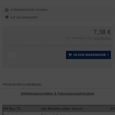
Artikeldatenblatt drucken
7,38 €
inkl. 19 % MwSt. zzgl.
Versandkosten
IN DEN WARENKORB
PRODUKTBESCHREIBUNG
Artikeleigenschaften & Fahrzeugzugehörigkeit
VW Bus T3
alle Modelle außer Syncro
07