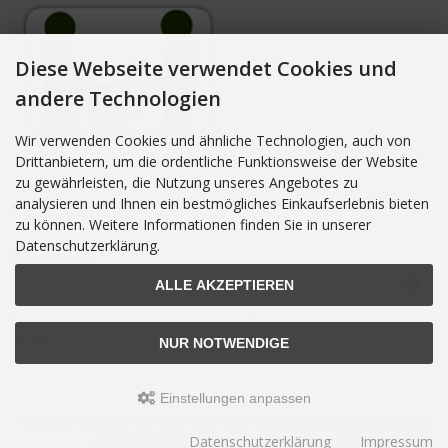
Diese Webseite verwendet Cookies und
andere Technologien
Wir verwenden Cookies und ähnliche Technologien, auch von
Drittanbietern, um die ordentliche Funktionsweise der Website
zu gewährleisten, die Nutzung unseres Angebotes zu
analysieren und Ihnen ein bestmögliches Einkaufserlebnis bieten
NEWSLETTER-ANMELDUNG
zu können. Weitere Informationen finden Sie in unserer
Datenschutzerklärung.
E-Mail-Adresse:
ALLE AKZEPTIEREN
Der Newsletter kann jederzeit hier oder in Ihrem Kundenkonto abbestellt
werden.
NUR NOTWENDIGE
Einstellungen anpassen
TransporterTeile © 2026 | Template © 2009-2026 by
mod
ified eCommerce Shopsoftware
Datenschutzerklärung
Impressum
mod
ified eCommerce Shopsoftware © 2009-2026