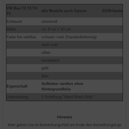
VW Bus T2 T3 T4
alle Modelle auch Syncro
01/50-heute
T5
Einbauort
universell
Maße
ca. 8 cm x 10 cm
Farbe frei wählbar:
schwarz matt (Standardlieferung)
weiß matt
silber
tomatenrot
gelb
blau
Aufkleber randlos ohne
Eigenschaft
Hintergrundfolie
Lieferumfang
1 Schriftzug "Hand Wash Only"
Hinweis
Bitte geben Sie im Bemerkungsfeld am Ende des Bestellvorgangs