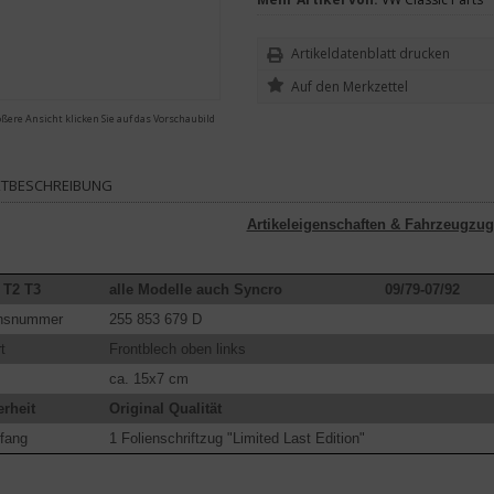
Artikeldatenblatt drucken
ößere Ansicht klicken Sie auf das Vorschaubild
TBESCHREIBUNG
Artikeleigenschaften & Fahrzeugzug
 T2 T3
alle Modelle auch Syncro
09/79-07/92
chsnummer
255 853 679 D
t
Frontblech oben links
ca. 15x7 cm
rheit
Original Qualität
fang
1 Folienschriftzug "Limited Last Edition"