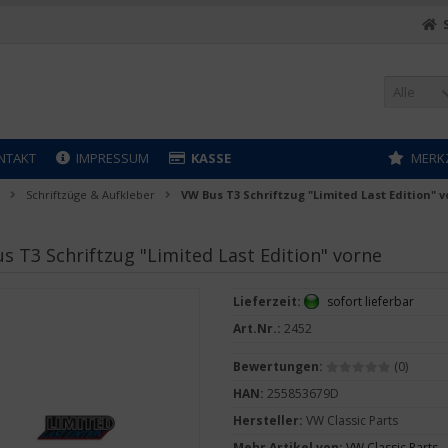
Alle
NTAKT
IMPRESSUM
KASSE
MERK
Schriftzüge & Aufkleber
VW Bus T3 Schriftzug "Limited Last Edition" 
s T3 Schriftzug "Limited Last Edition" vorne
Lieferzeit:
sofort lieferbar
Art.Nr.:
2452
Bewertungen:
(0)
HAN:
255853679D
Hersteller:
VW Classic Parts
Mehr Artikel von:
VW Classic Parts