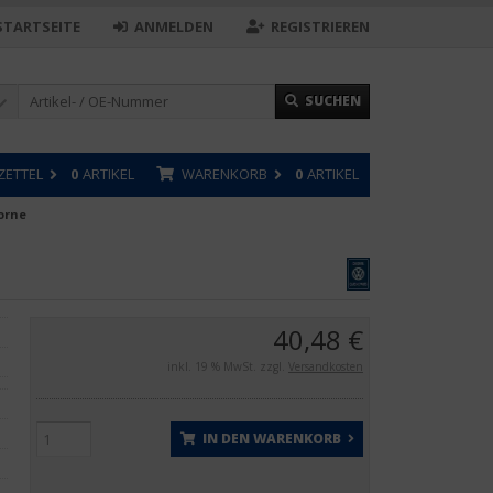
STARTSEITE
ANMELDEN
REGISTRIEREN
SUCHEN
ZETTEL
0
ARTIKEL
WARENKORB
0
ARTIKEL
vorne
40,48 €
inkl. 19 % MwSt. zzgl.
Versandkosten
IN DEN WARENKORB