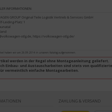
LER INFORMATIONEN:
GEN GROUP Original Teile Logistik Vertrieb & Services GmbH
lf-Leiding-Platz 1
aunatal
land
volkswagen-otlg.de, https://volkswagen-otlg.de/
ikel haben wir am 26.09.2014 in unseren Katalog aufgenommen.
rtikel werden in der Regel ohne Montageanleitung geliefert.
ch Einbau- und Austauscharbeiten sind stets von qualifiziert
für vermeintlich einfache Montagearbeiten.
RMATIONEN
ZAHLUNG & VERSAND