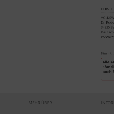
HERSTEL
VOLKSWA
Dr. Rudo
34225 B
Deutsch
kontakt@
Diesen Art
Alle A
Sämtli
auch 
MEHR ÜBER...
INFO