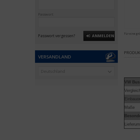
Passwort:
Für eine gr
Passwort vergessen?
ANMELDEN
PRODUK
VERSANDLAND
Deutschland
VW Bus
Verglei
Einbauor
Maße
Besonde
Lieferum