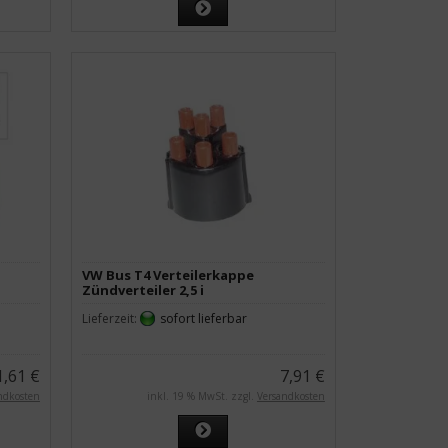
VW Bus T4 Verteilerkappe
Zündverteiler 2,5 i
Lieferzeit:
sofort lieferbar
1,61 €
7,91 €
ndkosten
inkl. 19 % MwSt. zzgl.
Versandkosten