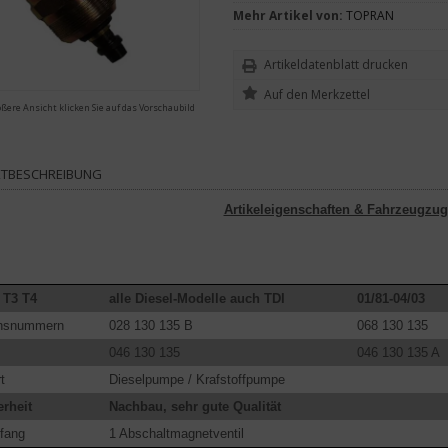
Mehr Artikel von:
TOPRAN
Artikeldatenblatt drucken
ößere Ansicht klicken Sie auf das Vorschaubild
TBESCHREIBUNG
Artikeleigenschaften & Fahrzeugzug
 T3 T4
alle Diesel-Modelle auch TDI
01/81-04/03
chsnummern
028 130 135 B
068 130 135
046 130 135
046 130 135 A
t
Dieselpumpe / Krafstoffpumpe
rheit
Nachbau, sehr gute Qualität
fang
1 Abschaltmagnetventil