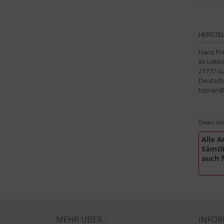
HERSTEL
Hans Pr
Im Lekke
27777 G
Deutsch
topran@p
Diesen Art
Alle A
Sämtli
auch 
MEHR ÜBER...
INFO