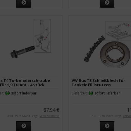
s T4 Turboladerschraube
VW Bus T3 Schließblech für
für 1,9 TD ABL - 4 Stück
Tankeinfüllstutzen
eit:
sofort lieferbar
Lieferzeit:
sofort lieferbar
87,94 €
1
inkl. 19 % MwSt. zzgl.
Versandkosten
inkl. 19 % MwSt. zzgl.
Versa