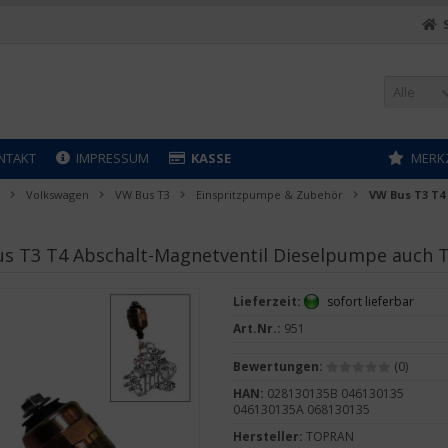
Alle
NTAKT
IMPRESSUM
KASSE
MERK
Volkswagen
VW Bus T3
Einspritzpumpe & Zubehör
VW Bus T3 T4
s T3 T4 Abschalt-Magnetventil Dieselpumpe auch 
Lieferzeit:
sofort lieferbar
Art.Nr.:
951
Bewertungen:
(0)
HAN:
028130135B 046130135
046130135A 068130135
Hersteller:
TOPRAN