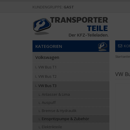
KUNDENGRUPPE:
GAST
KATEGORIEN
KO
Volkswagen
Startseite
VW Bus T1
VW Bu
VW Bus T2
VW Bus T3
Anlasser & Lima
Auspuff
Bremse & Hydraulik
Einspritzpumpe & Zubehör
Elektrikteile