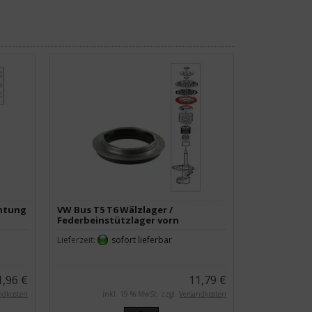
chtung
VW Bus T5 T6 Wälzlager /
Federbeinstützlager vorn
Lieferzeit:
sofort lieferbar
1,96 €
11,79 €
ndkosten
inkl. 19 % MwSt. zzgl.
Versandkosten