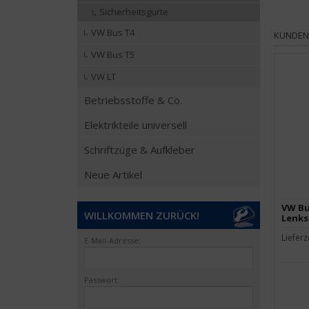
Sicherheitsgurte
VW Bus T4
KUNDEN,
VW Bus T5
VW LT
Betriebsstoffe & Co.
Elektrikteile universell
Schriftzüge & Aufkleber
Neue Artikel
VW Bu
WILLKOMMEN ZURÜCK!
Lenks
Lieferz
E-Mail-Adresse:
Passwort: