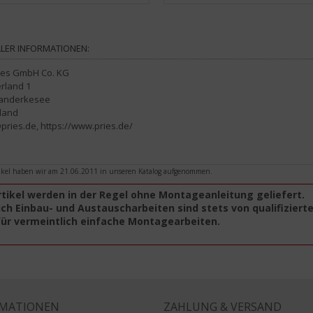
LER INFORMATIONEN:
ies GmbH Co. KG
rland 1
anderkesee
land
ries.de, https://www.pries.de/
ikel haben wir am 21.06.2011 in unseren Katalog aufgenommen.
rtikel werden in der Regel ohne Montageanleitung geliefert.
ch Einbau- und Austauscharbeiten sind stets von qualifiziert
für vermeintlich einfache Montagearbeiten.
RMATIONEN
ZAHLUNG & VERSAND