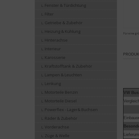
Fenster & Türdichtung
Filter
Getriebe & Zubehör
Heizung & Kühlung
Für eine gr
Hinterachse
Interieur
PRODUK
Karosserie
Kraftstofftank & Zubehör
Lampen & Leuchten
Lenkung
Motorteile Benzin
VW Bus
Motorteile Diesel
Verglei
Powerflex - Lager& Buchsen
Räder & Zubehör
Einbauor
Besonde
Vorderachse
Lieferum
Züge & Welle