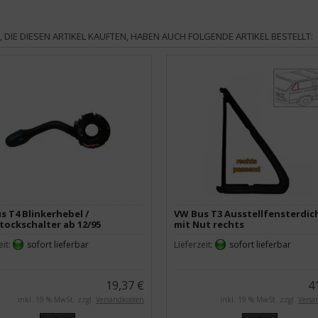
 DIE DIESEN ARTIKEL KAUFTEN, HABEN AUCH FOLGENDE ARTIKEL BESTELLT:
s T4 Blinkerhebel /
VW Bus T3 Ausstellfensterdi
tockschalter ab 12/95
mit Nut rechts
eit:
sofort lieferbar
Lieferzeit:
sofort lieferbar
19,37 €
4
inkl. 19 % MwSt. zzgl.
Versandkosten
inkl. 19 % MwSt. zzgl.
Versa