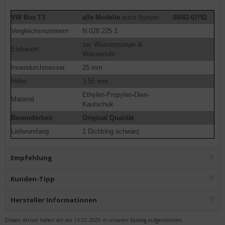
VW Bus T3
alle Modelle
auch Syncro
08/82-07/92
Vergleichsnummern
N 028 225 2
zw. Wasserpumpe &
Einbauort
Wasserrohr
Innendurchmesser
25 mm
Höhe
3,55 mm
Ethylen-Propylen-Dien-
Material
Kautschuk
Besonderheit
Original Qualität
Lieferumfang
1 Dichtring schwarz
Empfehlung
Kunden-Tipp
Hersteller Informationen
Diesen Artikel haben wir am 13.02.2025 in unseren Katalog aufgenommen.