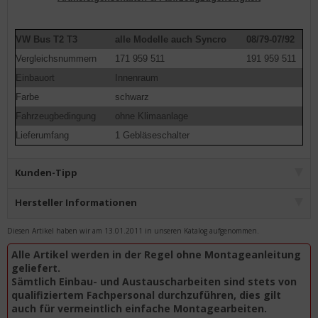
VW Bus T2 T3
alle Modelle auch Syncro
08/79-07/92
Vergleichsnummern
171 959 511
191 959 511
Einbauort
Innenraum
Farbe
schwarz
Fahrzeugbedingung
ohne Klimaanlage
Lieferumfang
1 Gebläseschalter
Kunden-Tipp
Hersteller Informationen
Diesen Artikel haben wir am 13.01.2011 in unseren Katalog aufgenommen.
Alle Artikel werden in der Regel ohne Montageanleitung
geliefert.
Sämtlich Einbau- und Austauscharbeiten sind stets von
qualifiziertem Fachpersonal durchzuführen, dies gilt
auch für vermeintlich einfache Montagearbeiten.