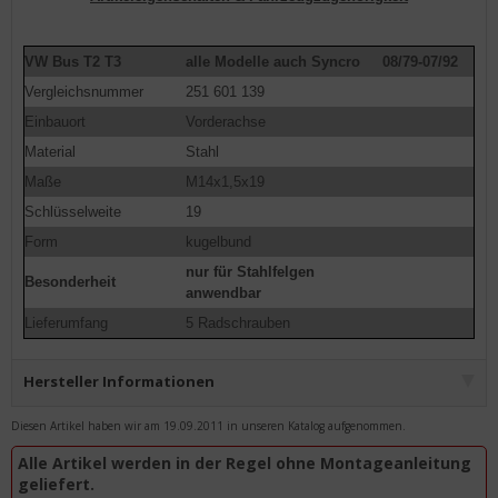
VW Bus T2 T3
alle Modelle auch Syncro
08/79-07/92
Vergleichsnummer
251 601 139
Einbauort
Vorderachse
Material
Stahl
Maße
M14x1,5x19
Schlüsselweite
19
Form
kugelbund
nur für Stahlfelgen
Besonderheit
anwendbar
Lieferumfang
5 Radschrauben
Hersteller Informationen
Diesen Artikel haben wir am 19.09.2011 in unseren Katalog aufgenommen.
Alle Artikel werden in der Regel ohne Montageanleitung
geliefert.