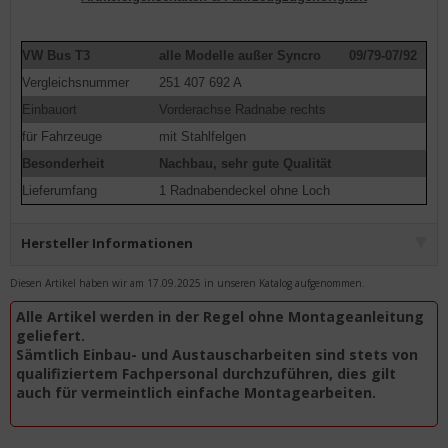
VW Bus T3
alle Modelle außer Syncro
09/79-07/92
Vergleichsnummer
251 407 692 A
Einbauort
Vorderachse Radnabe rechts
für Fahrzeuge
mit Stahlfelgen
Besonderheit
Nachbau, sehr gute Qualität
Lieferumfang
1 Radnabendeckel ohne Loch
Hersteller Informationen
Diesen Artikel haben wir am 17.09.2025 in unseren Katalog aufgenommen.
Alle Artikel werden in der Regel ohne Montageanleitung
geliefert.
Sämtlich Einbau- und Austauscharbeiten sind stets von
qualifiziertem Fachpersonal durchzuführen, dies gilt
auch für vermeintlich einfache Montagearbeiten.