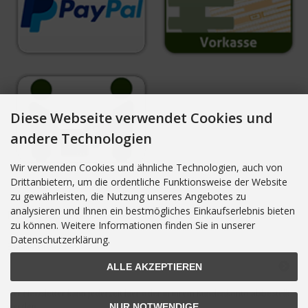
Diese Webseite verwendet Cookies und
andere Technologien
Wir verwenden Cookies und ähnliche Technologien, auch von
Drittanbietern, um die ordentliche Funktionsweise der Website
zu gewährleisten, die Nutzung unseres Angebotes zu
analysieren und Ihnen ein bestmögliches Einkaufserlebnis bieten
NEWSLETTER-ANMELDUNG
zu können. Weitere Informationen finden Sie in unserer
Datenschutzerklärung.
E-Mail-Adresse:
ALLE AKZEPTIEREN
Der Newsletter kann jederzeit hier oder in Ihrem Kundenkonto abbestellt
werden.
NUR NOTWENDIGE