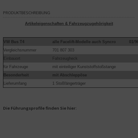
PRODUKTBESCHREIBUNG
Artikeleigenschaften & Fahrzeugzugehörigkeit
VW Bus T4
alle Facelift-Modelle auch Syncro
01/9
Vergleichsnummer
701 807 303
Einbauort
Fahrzeugheck
für Fahrzeuge
mit einteiliger Kunststoffstoßstange
Besonderheit
mit Abschleppöse
Lieferumfang
1 Stoßfängerträger
Die Führungsprofile finden Sie hier: