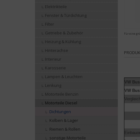
Elektrikteile
Fenster & Türdichtung
Filter
Getriebe & Zubehör
Für eine gr
Heizung & Kühlung
Hinterachse
PRODUK
Interieur
Karosserie
Lampen & Leuchten
VW Bus
Lenkung
VW Bus
Motorteile Benzin
Verglei
Motorteile Diesel
Dichtungen
Kolben & Lager
Riemen & Rollen
Einbauor
sonstige Motorteile