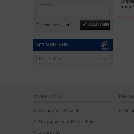
Sämtli
Passwort:
auch 
Passwort vergessen?
ANMELDEN
VERSANDLAND
Deutschland
MEHR ÜBER...
INFO
Zahlung und Versand
Site
Privatsphäre und Datenschutz
Unsere AGB