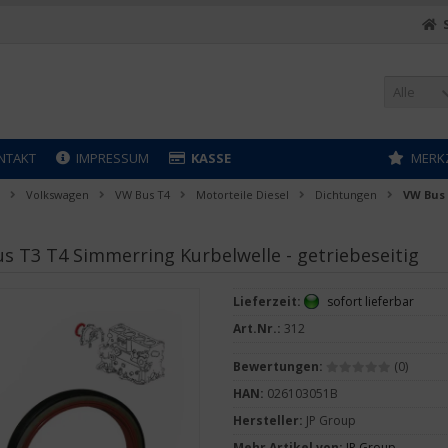
Alle
NTAKT
IMPRESSUM
KASSE
MERK
Volkswagen
VW Bus T4
Motorteile Diesel
Dichtungen
VW Bus 
s T3 T4 Simmerring Kurbelwelle - getriebeseitig
Lieferzeit:
sofort lieferbar
Art.Nr.:
312
Bewertungen:
(0)
HAN:
026103051B
Hersteller:
JP Group
Mehr Artikel von:
JP Group