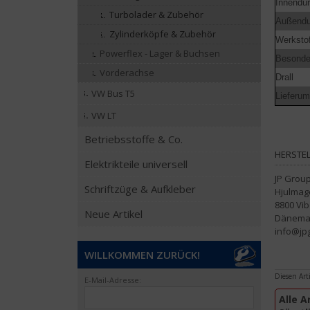
Innendu
Turbolader & Zubehör
Außendu
Zylinderköpfe & Zubehör
Werkstof
Powerflex - Lager & Buchsen
Besonde
Vorderachse
Drall
VW Bus T5
Lieferum
VW LT
Betriebsstoffe & Co.
HERSTEL
Elektrikteile universell
JP Grou
Schriftzüge & Aufkleber
Hjulmag
8800 Vib
Neue Artikel
Dänema
info@jp
WILLKOMMEN ZURÜCK!
Diesen Art
E-Mail-Adresse:
Alle A