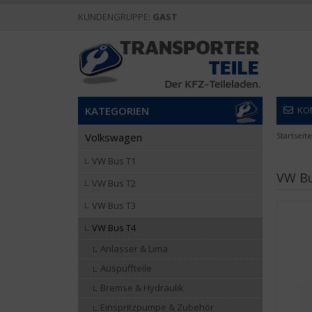
KUNDENGRUPPE:
GAST
KATEGORIEN
KO
Volkswagen
Startseite
VW Bus T1
VW Bu
VW Bus T2
VW Bus T3
VW Bus T4
Anlasser & Lima
Auspuffteile
Bremse & Hydraulik
Einspritzpumpe & Zubehör