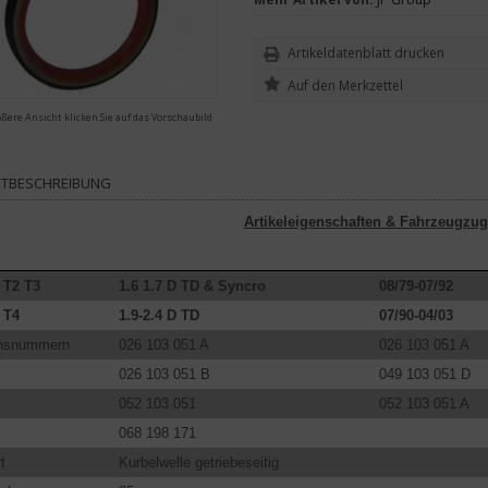
Artikeldatenblatt drucken
ößere Ansicht klicken Sie auf das Vorschaubild
TBESCHREIBUNG
Artikeleigenschaften & Fahrzeugzug
 T2 T3
1.6 1.7 D TD & Syncro
08/79-07/92
 T4
1.9-2.4 D TD
07/90-04/03
chsnummern
026 103 051 A
026 103 051 A
026 103 051 B
049 103 051 D
052 103 051
052 103 051 A
068 198 171
t
Kurbelwelle getriebeseitig