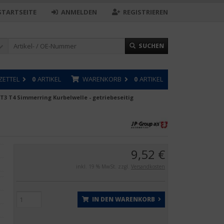
STARTSEITE
ANMELDEN
REGISTRIEREN
SUCHEN
ZETTEL
0
ARTIKEL
WARENKORB
0
ARTIKEL
T3 T4 Simmerring Kurbelwelle - getriebeseitig
9,52 €
inkl. 19 % MwSt. zzgl.
Versandkosten
IN DEN WARENKORB