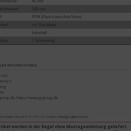
rchmesser
85 mm
rchmesser
105 mm
f
FPM (Fluor-Kautschuk/Viton)
rheit
mit Staublippe
linksdrall
fang
1 Simmerring
LER INFORMATIONEN:
p A/S
ervej 2
org
rk
group.dk, https://www.jpgroup.dk
ikel haben wir am 07.01.2011 in unseren Katalog aufgenommen.
rtikel werden in der Regel ohne Montageanleitung geliefert.