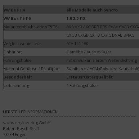
VW Bus T4
alle Modelle auch Syncro
VW Bus T5 T6
1.9 2.0 TDI
Motorkennbuchstaben T5 T6
AXA AXB AXC BRR BRS CAAA CAAB CXG
CXGB CXGD CXHB CXHC DNAB DNAC
Vergleichsnummern
02A 141 180
Einbauort
Getriebe / Ausrücklager
Führungshülse
mit einvulkanisiertem Wellendichtring
Material Gehäuse / Dichtlippe
Stahlblech / ACM (Polyacryl-Kautschuk
Besonderheit
Erstausrüsterqualität
Lieferumfang
1 Führungshülse
HERSTELLER INFORMATIONEN:
sachs engineering GmbH
Robert-Bosch-Str. 1
78234 Engen