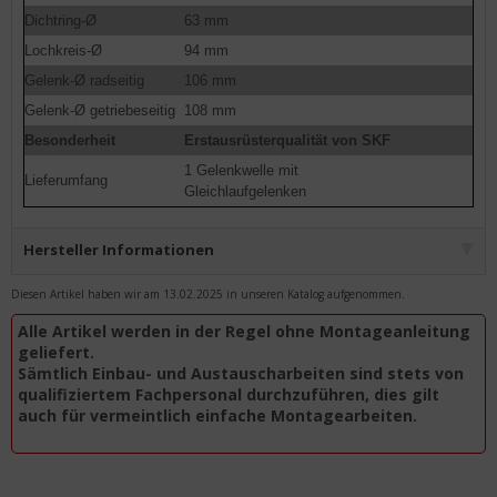
Dichtring-Ø
63 mm
Lochkreis-Ø
94 mm
Gelenk-Ø radseitig
106 mm
Gelenk-Ø getriebeseitig
108 mm
Besonderheit
Erstausrüsterqualität von SKF
1 Gelenkwelle mit
Lieferumfang
Gleichlaufgelenken
Hersteller Informationen
Diesen Artikel haben wir am 13.02.2025 in unseren Katalog aufgenommen.
Alle Artikel werden in der Regel ohne Montageanleitung
geliefert.
Sämtlich Einbau- und Austauscharbeiten sind stets von
qualifiziertem Fachpersonal durchzuführen, dies gilt
auch für vermeintlich einfache Montagearbeiten.