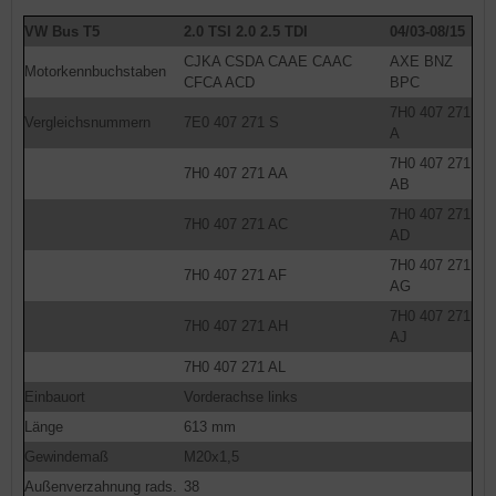
VW Bus T5
2.0 TSI 2.0 2.5 TDI
04/03-08/15
CJKA CSDA CAAE CAAC
AXE BNZ
Motorkennbuchstaben
CFCA ACD
BPC
7H0 407 271
Vergleichsnummern
7E0 407 271 S
A
7H0 407 271
7H0 407 271 AA
AB
7H0 407 271
7H0 407 271 AC
AD
7H0 407 271
7H0 407 271 AF
AG
7H0 407 271
7H0 407 271 AH
AJ
7H0 407 271 AL
Einbauort
Vorderachse links
Länge
613 mm
Gewindemaß
M20x1,5
Außenverzahnung rads.
38