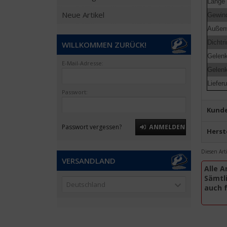
Länge
Neue Artikel
Gewin
Außen
Dichtr
WILLKOMMEN ZURÜCK!
Gelenk
E-Mail-Adresse:
Gelenk
Liefer
Passwort:
Kunde
Passwort vergessen?
ANMELDEN
Herst
Diesen Art
VERSANDLAND
Alle A
Sämtli
Deutschland
auch 