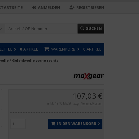
STARTSEITE
ANMELDEN
REGISTRIEREN
SUCHEN
ZETTEL
0
ARTIKEL
WARENKORB
0
ARTIKEL
welle / Gelenkwelle vorne rechts
107,03 €
inkl. 19 % MwSt. zzgl.
Versandkosten
IN DEN WARENKORB