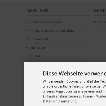
MEHR ÜBER...
INFO
Zahlung und Versand
Site
Privatsphäre und Datenschutz
Unsere AGB
Impressum
Kontakt
Widerrufsrecht
Diese Webseite verwen
Link`s
Wir verwenden Cookies und ähnliche Tech
Lieferzeit
um die ordentliche Funktionsweise der W
Vertrag widerrufen
unseres Angebotes zu analysieren und Ih
Einkaufserlebnis bieten zu können. Weiter
Cookie Einstellungen
Datenschutzerklärung.