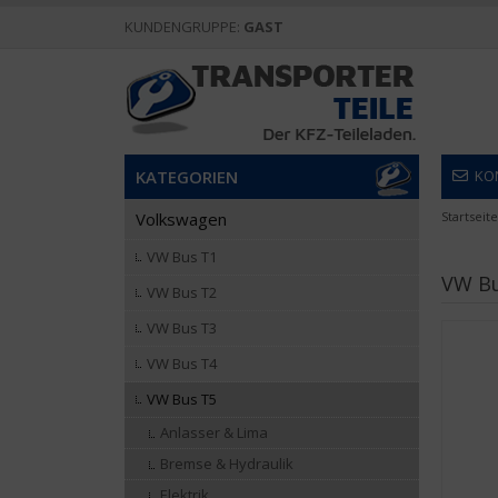
KUNDENGRUPPE:
GAST
KATEGORIEN
KO
Volkswagen
Startseite
VW Bus T1
VW Bu
VW Bus T2
VW Bus T3
VW Bus T4
VW Bus T5
Anlasser & Lima
Bremse & Hydraulik
Elektrik