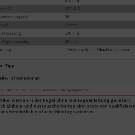
870 mm
demaß
M20x1,5
verzahnung rads.
38
ing-Ø
63 mm
-Ø radseitig
100 mm
-Ø getriebeseitig
98 mm
umfang
1 Gelenkwelle mit Gleichlaufgelenken
n-Tipp
eller Informationen
ikel haben wir am 13.02.2025 in unseren Katalog aufgenommen.
rtikel werden in der Regel ohne Montageanleitung geliefert.
ch Einbau- und Austauscharbeiten sind stets von qualifiziert
für vermeintlich einfache Montagearbeiten.