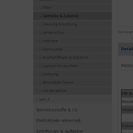
Filter
Getriebe & Zubehör
Heizung & Kühlung
Hinterachse
Für eine gr
Interieur
Detai
Karosserie
Kraftstofftank & Zubehör
PROD
Lampen & Leuchten
Lenkung
Motorteile Diesel
Vorderachse
VW Bu
VW LT
Motor
Betriebsstoffe & Co.
Vergl
Elektrikteile universell
Einbau
Schriftzüge & Aufkleber