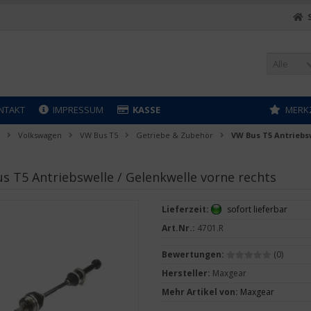
Alle
NTAKT
IMPRESSUM
KASSE
MERK
Volkswagen
VW Bus T5
Getriebe & Zubehör
VW Bus T5 Antriebs
s T5 Antriebswelle / Gelenkwelle vorne rechts
Lieferzeit:
sofort lieferbar
Art.Nr.:
4701.R
Bewertungen:
(0)
Hersteller:
Maxgear
Mehr Artikel von:
Maxgear