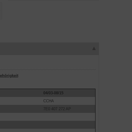
ehörigkeit
04/03-08/15
CCHA
7E0 407 272 AP