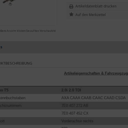
Artikeldatenblatt drucken
ößere Ansicht klicken Sie auf das Vorschaubild
ls
UKTBESCHREIBUNG
Artikeleigenschaften & Fahrzeugzug
s T5
2.0i 2.0 TDI
kennbuchstaben
AXA CAAA CAAB CAAC CAAD CSDA
eichsnummern
7E0 407 272 AB
7E0 407 452 CX
ort
Vorderachse rechts