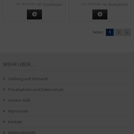
inkl. 19 % MwSt. zzgl.
Versandkosten
inkl. 19 % MwSt. zzgl.
Versandkosten
Seiten:
1
2
»
MEHR ÜBER...
Zahlung und Versand
Privatsphäre und Datenschutz
Unsere AGB
Impressum
Kontakt
Widerrufsrecht