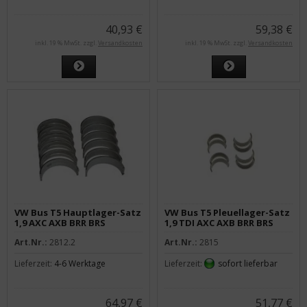
40,93 €
59,38 €
inkl. 19 % MwSt. zzgl.
Versandkosten
inkl. 19 % MwSt. zzgl.
Versandkosten
VW Bus T5 Hauptlager-Satz
VW Bus T5 Pleuellager-Satz
1,9 AXC AXB BRR BRS
1,9 TDI AXC AXB BRR BRS
2.Übermaß
Standard
Art.Nr.:
2812.2
Art.Nr.:
2815
Lieferzeit:
4-6 Werktage
Lieferzeit:
sofort lieferbar
64,97 €
51,77 €