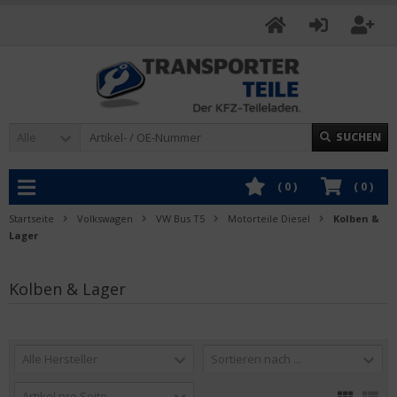
Alle
SUCHEN
(
0
)
(
0
)
Startseite
Volkswagen
VW Bus T5
Motorteile Diesel
Kolben &
Lager
Kolben & Lager
Alle Hersteller
Sortieren nach ...
Artikel pro Seite