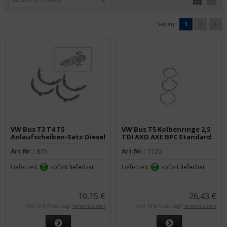
Seiten:
1
2
»
VW Bus T3 T4 T5
VW Bus T5 Kolbenringe 2,5
Anlaufscheiben-Satz Diesel
TDI AXD AXE BPC Standard
Art.Nr.:
875
Art.Nr.:
1720
Lieferzeit:
sofort lieferbar
Lieferzeit:
sofort lieferbar
10,15 €
26,43 €
inkl. 19 % MwSt. zzgl.
Versandkosten
inkl. 19 % MwSt. zzgl.
Versandkosten