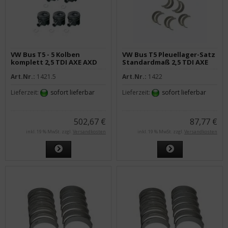
VW Bus T5 - 5 Kolben
VW Bus T5 Pleuellager-Satz
komplett 2,5 TDI AXE AXD
Standardmaß 2,5 TDI AXE
BLJ 81,01 STD
AXD BNZ BPC
Art.Nr.:
1421.5
Art.Nr.:
1422
Lieferzeit:
sofort lieferbar
Lieferzeit:
sofort lieferbar
502,67 €
87,77 €
inkl. 19 % MwSt. zzgl.
Versandkosten
inkl. 19 % MwSt. zzgl.
Versandkosten