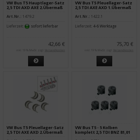
VW Bus T5 Hauptlager-Satz
VW Bus T5 Pleuellager-Satz
2,5 TDI AXD AXE 2.Übermaß
2,5 TDI AXE AXD 1.Übermaß
Art.Nr.:
1479.2
Art.Nr.:
1422.1
Lieferzeit:
sofort lieferbar
Lieferzeit:
4-6 Werktage
42,66 €
75,70 €
inkl. 19 % MwSt. zzgl.
Versandkosten
inkl. 19 % MwSt. zzgl.
Versandkosten
VW Bus T5 Pleuellager-Satz
VW Bus T5 - 5 Kolben
2,5 TDI AXE AXD 2.Übermaß
komplett 2,5 TDI BNZ 81,01
STD