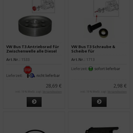
VW Bus T3 Antriebsrad für
VW Bus T3 Schraube &
Zwischenwelle alle Diesel
Scheibe für
Zwischenwellenrad
Art.Nr.:
1533
Art.Nr.:
1713
Lieferzeit:
sofort lieferbar
Lieferzeit:
nicht lieferbar
28,69 €
2,98 €
inkl. 19 % MwSt. zzgl.
Versandkosten
inkl. 19 % MwSt. zzgl.
Versandkosten