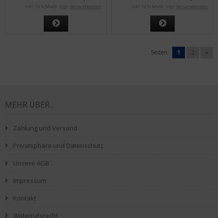
inkl. 19 % MwSt. zzgl.
Versandkosten
inkl. 19 % MwSt. zzgl.
Versandkosten
Seiten:
1
2
»
MEHR ÜBER...
Zahlung und Versand
Privatsphäre und Datenschutz
Unsere AGB
Impressum
Kontakt
Widerrufsrecht