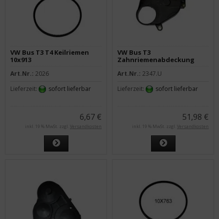
VW Bus T3 T4 Keilriemen
VW Bus T3
10x913
Zahnriemenabdeckung
unten alle Diesel-Modelle
Art.Nr.:
2026
Art.Nr.:
2347.U
Lieferzeit:
sofort lieferbar
Lieferzeit:
sofort lieferbar
6,67 €
51,98 €
inkl. 19 % MwSt. zzgl.
Versandkosten
inkl. 19 % MwSt. zzgl.
Versandkosten