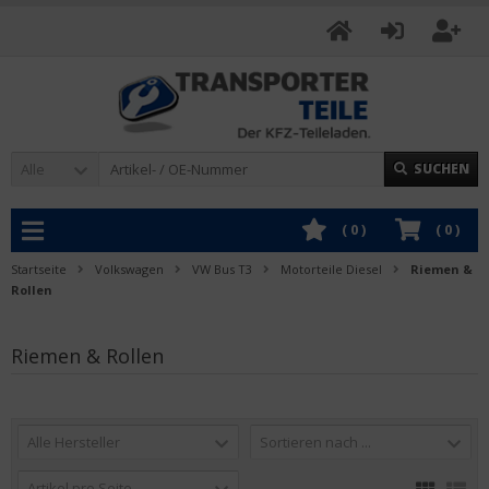
Alle
SUCHEN
(
0
)
(
0
)
Startseite
Volkswagen
VW Bus T3
Motorteile Diesel
Riemen &
Rollen
Riemen & Rollen
Alle Hersteller
Sortieren nach ...
Artikel pro Seite