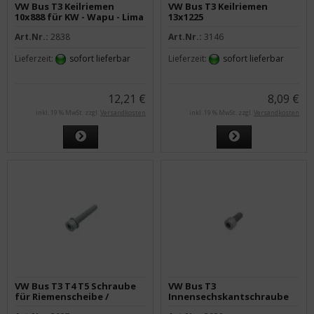
VW Bus T3 Keilriemen
VW Bus T3 Keilriemen
10x888 für KW - Wapu - Lima
13x1225
Art.Nr.:
2838
Art.Nr.:
3146
Lieferzeit:
sofort lieferbar
Lieferzeit:
sofort lieferbar
12,21 €
8,09 €
inkl. 19 % MwSt. zzgl.
Versandkosten
inkl. 19 % MwSt. zzgl.
Versandkosten
VW Bus T3 T4 T5 Schraube
VW Bus T3
für Riemenscheibe /
Innensechskantschraube
Kurbelwelle
für Riemenscheibe M8x18