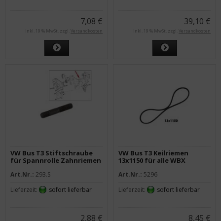
7,08 €
39,10 €
inkl. 19 % MwSt. zzgl.
Versandkosten
inkl. 19 % MwSt. zzgl.
Versandkosten
VW Bus T3 Stiftschraube
VW Bus T3 Keilriemen
für Spannrolle Zahnriemen
13x1150 für alle WBX
Diesel
Art.Nr.:
293.S
Art.Nr.:
5296
Lieferzeit:
sofort lieferbar
Lieferzeit:
sofort lieferbar
2,88 €
8,45 €