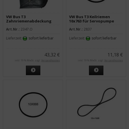
VW Bus T3
VW Bus T3 Keilriemen
Zahnriemenabdeckung
10x763 für Servopumpe
oben alle Diesel
Diesel
Art.Nr.:
2347.O
Art.Nr.:
2837
Lieferzeit:
sofort lieferbar
Lieferzeit:
sofort lieferbar
43,32 €
11,18 €
inkl. 19 % MwSt. zzgl.
Versandkosten
inkl. 19 % MwSt. zzgl.
Versandkosten