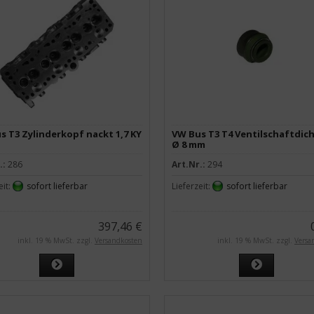
s T3 Zylinderkopf nackt 1,7 KY
VW Bus T3 T4 Ventilschaftdic
Ø 8 mm
.:
286
Art.Nr.:
294
eit:
sofort lieferbar
Lieferzeit:
sofort lieferbar
397,46 €
inkl. 19 % MwSt. zzgl.
Versandkosten
inkl. 19 % MwSt. zzgl.
Versa