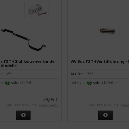
s T3 T4 Glühkerzenverbinder
VW Bus T3 T4 Ventilführung -
l Modelle
.:
1167
Art.Nr.:
1783
eit:
sofort lieferbar
Lieferzeit:
sofort lieferbar
39,09 €
inkl. 19 % MwSt. zzgl.
Versandkosten
inkl. 19 % MwSt. zzgl.
Versa