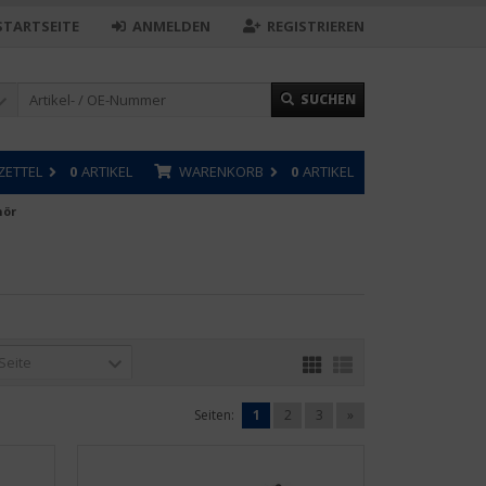
STARTSEITE
ANMELDEN
REGISTRIEREN
SUCHEN
ZETTEL
0
ARTIKEL
WARENKORB
0
ARTIKEL
hör
 Seite
Seiten:
1
2
3
»