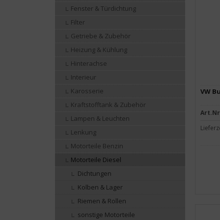
Fenster & Türdichtung
Filter
Getriebe & Zubehör
Heizung & Kühlung
Hinterachse
Interieur
Karosserie
VW Bu
Kraftstofftank & Zubehör
Art.Nr
Lampen & Leuchten
Lieferz
Lenkung
Motorteile Benzin
Motorteile Diesel
Dichtungen
Kolben & Lager
Riemen & Rollen
sonstige Motorteile