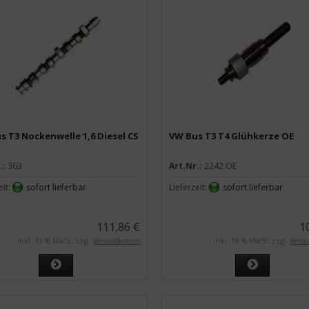
s T3 Nockenwelle 1,6 Diesel CS
VW Bus T3 T4 Glühkerze OE
.:
363
Art.Nr.:
2242.OE
eit:
sofort lieferbar
Lieferzeit:
sofort lieferbar
111,86 €
1
inkl. 19 % MwSt. zzgl.
Versandkosten
inkl. 19 % MwSt. zzgl.
Versa