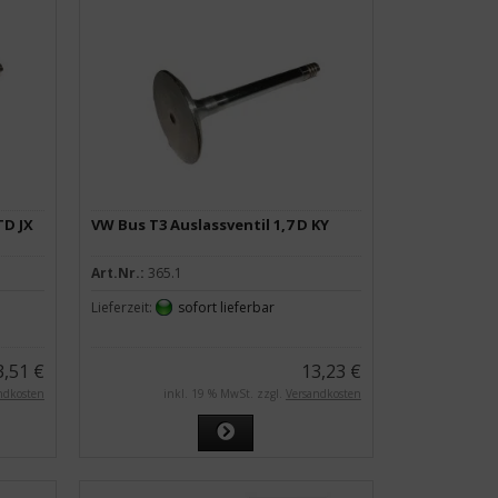
TD JX
VW Bus T3 Auslassventil 1,7 D KY
Art.Nr.:
365.1
Lieferzeit:
sofort lieferbar
3,51 €
13,23 €
ndkosten
inkl. 19 % MwSt. zzgl.
Versandkosten