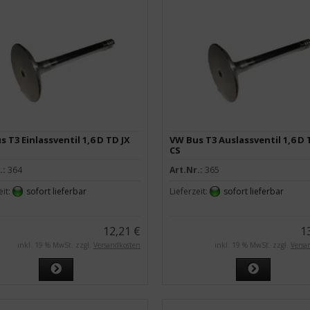
 T3 Einlassventil 1,6 D TD JX
VW Bus T3 Auslassventil 1,6 D 
CS
.:
364
Art.Nr.:
365
eit:
sofort lieferbar
Lieferzeit:
sofort lieferbar
12,21 €
1
inkl. 19 % MwSt. zzgl.
Versandkosten
inkl. 19 % MwSt. zzgl.
Versa