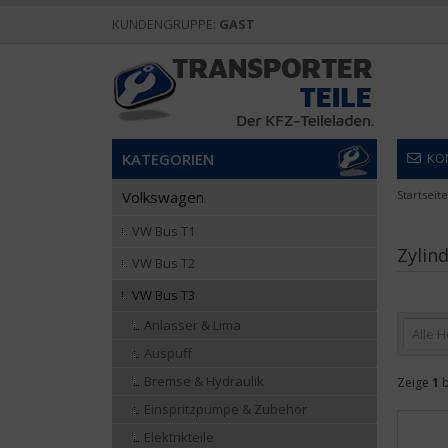
KUNDENGRUPPE:
GAST
KATEGORIEN
KO
Volkswagen
Startseite
VW Bus T1
Zylin
VW Bus T2
VW Bus T3
Anlasser & Lima
Alle H
Auspuff
Bremse & Hydraulik
Zeige
1
b
Einspritzpumpe & Zubehör
Elektrikteile