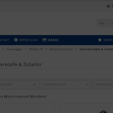
Alle
NTAKT
IMPRESSUM
KASSE
MERK
Volkswagen
VW Bus T3
Motorteile Diesel
Zylinderköpfe & Zube
derköpfe & Zubehör
ersteller
Sortieren nach ...
Artikel pro
is
18
(von insgesamt
53
Artikeln)