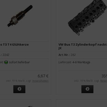
s T3 T4 Glühkerze
VW Bus T3 Zylinderkopf nackt 
JX
.:
2242
Art.Nr.:
282
eit:
sofort lieferbar
Lieferzeit:
4-6 Werktage
6,67 €
35
inkl. 19 % MwSt. zzgl.
Versandkosten
inkl. 19 % MwSt. zzgl.
Versa