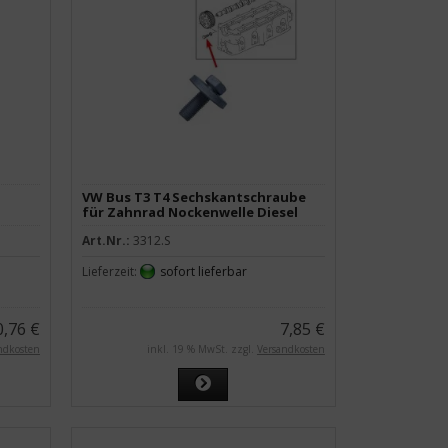
VW Bus T3 T4 Sechskantschraube
für Zahnrad Nockenwelle Diesel
Art.Nr.:
3312.S
Lieferzeit:
sofort lieferbar
0,76 €
7,85 €
ndkosten
inkl. 19 % MwSt. zzgl.
Versandkosten