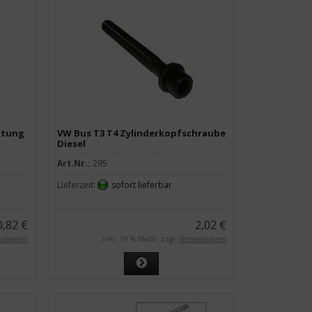
htung
VW Bus T3 T4 Zylinderkopfschraube
Diesel
Art.Nr.:
295
Lieferzeit:
sofort lieferbar
0,82 €
2,02 €
ndkosten
inkl. 19 % MwSt. zzgl.
Versandkosten