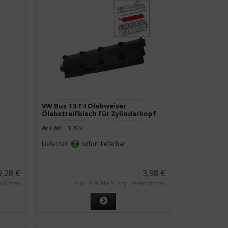
VW Bus T3 T4 Ölabweiser
Ölabstreifblech für Zylinderkopf
Art.Nr.:
1099
Lieferzeit:
sofort lieferbar
9,28 €
3,98 €
ndkosten
inkl. 19 % MwSt. zzgl.
Versandkosten