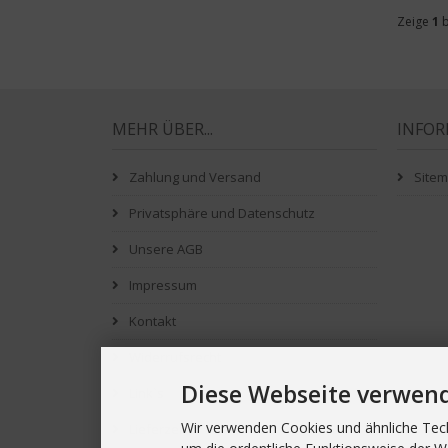
Zeige
1
b
MEHR ÜBER...
INFO
Zahlung und Versand
Site
Privatsphäre und Datenschutz
Unsere AGB
Impressum
Kontakt
Widerrufsrecht
Diese Webseite verwen
Link`s
Wir verwenden Cookies und ähnliche Tech
Lieferzeit