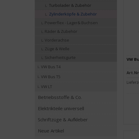
Turbolader & Zubehör
Zylinderköpfe & Zubehör
Powerflex - Lager& Buchsen
Räder & Zubehör
Vorderachse
Züge & Welle
Sicherheitsgurte
VW Bu
VW Bus T4
Art.Nr
VW Bus T5
Lieferz
VW LT
Betriebsstoffe & Co.
Elektrikteile universell
Schriftzüge & Aufkleber
Neue Artikel