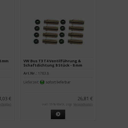
 8 mm
VW Bus T3 T4 Ventilführung &
Schaftdichtung 8 Stück - 8 mm
Art.Nr.:
1783.8
Lieferzeit:
sofort lieferbar
3,03 €
26,81 €
ndkosten
inkl. 19 % MwSt. zzgl.
Versandkosten