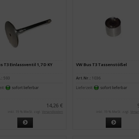
 T3 Einlassventil 1,7 D KY
VW Bus T3 Tassenstößel
.:
593
Art.Nr.:
1036
eit:
sofort lieferbar
Lieferzeit:
sofort lieferbar
14,26 €
inkl. 19 % MwSt. zzgl.
Versandkosten
inkl. 19 % MwSt. zzgl.
Versa