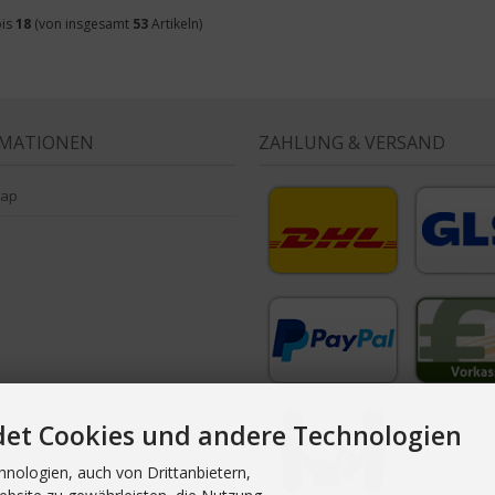
is
18
(von insgesamt
53
Artikeln)
RMATIONEN
ZAHLUNG & VERSAND
map
det Cookies und andere Technologien
nologien, auch von Drittanbietern,