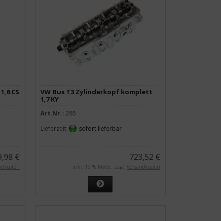
1,6 CS
VW Bus T3 Zylinderkopf komplett
1,7 KY
Art.Nr.:
285
Lieferzeit:
sofort lieferbar
9,98 €
723,52 €
ndkosten
inkl. 19 % MwSt. zzgl.
Versandkosten